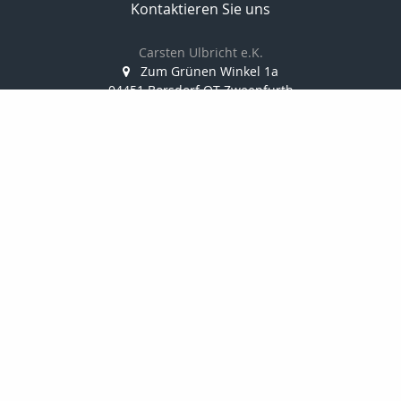
Kontaktieren Sie uns
Carsten Ulbricht e.K.
Zum Grünen Winkel 1a
04451 Borsdorf OT Zweenfurth
034291/388 812
0173/38 10 347
034291/388 814
info@finanzkanzlei-ulbricht.de
www.finanzkanzlei-ulbricht.de
Nachricht schreiben