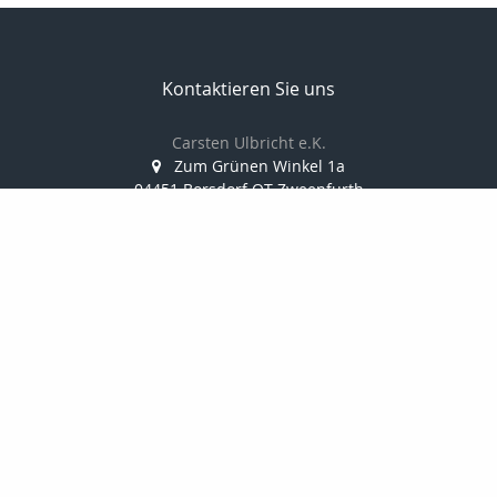
Kontaktieren Sie uns
Carsten Ulbricht e.K.
Zum Grünen Winkel 1a
04451 Borsdorf OT Zweenfurth
034291/388 812
0173/38 10 347
034291/388 814
info@finanzkanzlei-ulbricht.de
www.finanzkanzlei-ulbricht.de
Nachricht schreiben