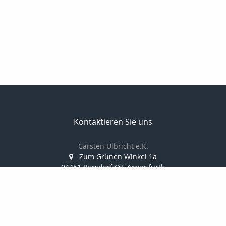
Kontaktieren Sie uns
Carsten Ulbricht e.K.
Zum Grünen Winkel 1a
04451 Borsdorf OT Zweenfurth
034291/388 812
0173/38 10 347
034291/388 814
info@finanzkanzlei-ulbricht.de
www.finanzkanzlei-ulbricht.de