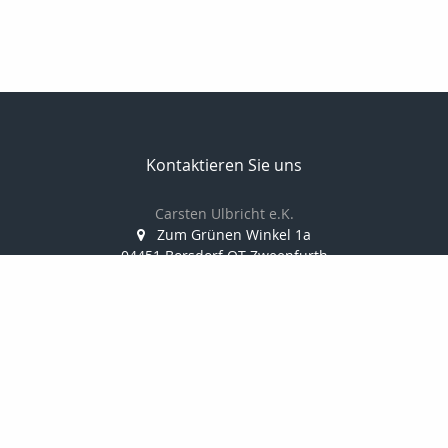
Kontaktieren Sie uns
Carsten Ulbricht e.K.
Zum Grünen Winkel 1a
04451 Borsdorf OT Zweenfurth
034291/388 812
0173/38 10 347
034291/388 814
info@finanzkanzlei-ulbricht.de
www.finanzkanzlei-ulbricht.de
Nachricht schreiben