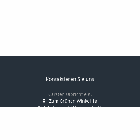
Kontaktieren Sie uns
Carsten Ulbricht e.K.
Zum Grünen Winkel 1a
04451 Borsdorf OT Zweenfurth
034291/388 812
0173/38 10 347
034291/388 814
info@finanzkanzlei-ulbricht.de