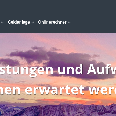
Geldanlage
Onlinerechner
istungen und Au
nen erwartet wer