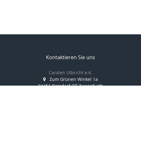
Kontaktieren Sie uns
Carsten Ulbricht e.K.
Zum Grünen Winkel 1a
04451 Borsdorf OT Zweenfurth
034291/388 812
0173/38 10 347
034291/388 814
info@finanzkanzlei-ulbricht.de
www.finanzkanzlei-ulbricht.de
Nachricht schreiben