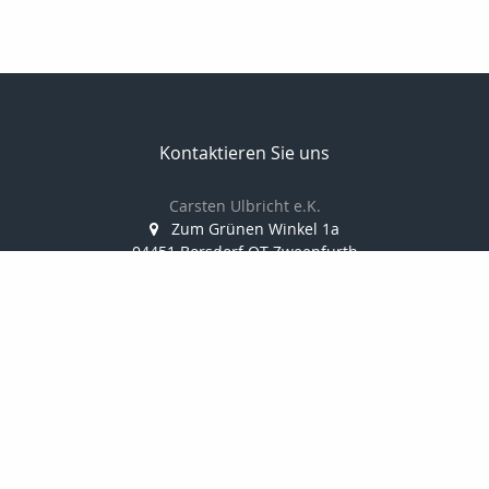
Kontaktieren Sie uns
Carsten Ulbricht e.K.
Zum Grünen Winkel 1a
04451 Borsdorf OT Zweenfurth
034291/388 812
0173/38 10 347
034291/388 814
info@finanzkanzlei-ulbricht.de
www.finanzkanzlei-ulbricht.de
Nachricht schreiben