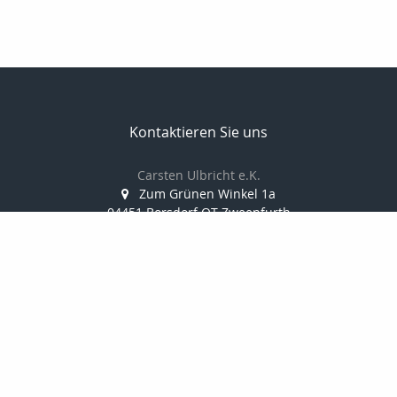
Kontaktieren Sie uns
Carsten Ulbricht e.K.
Zum Grünen Winkel 1a
04451 Borsdorf OT Zweenfurth
034291/388 812
0173/38 10 347
034291/388 814
info@finanzkanzlei-ulbricht.de
www.finanzkanzlei-ulbricht.de
Nachricht schreiben